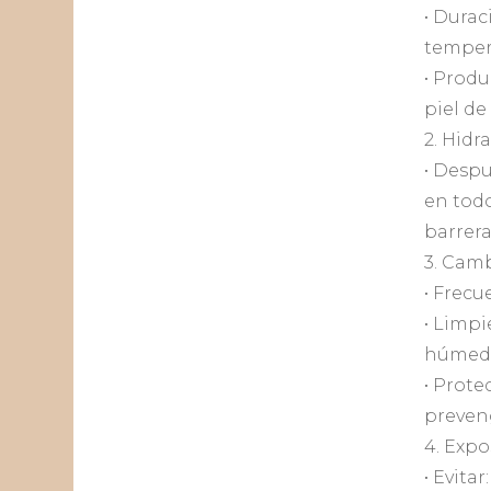
• Durac
temper
• Produ
piel de
2. Hidr
• Desp
en todo
barrera
3. Cam
• Frecu
• Limpi
húmedas
• Prote
preveng
4. Expo
• Evita