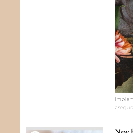
Impleme
asegura
New b