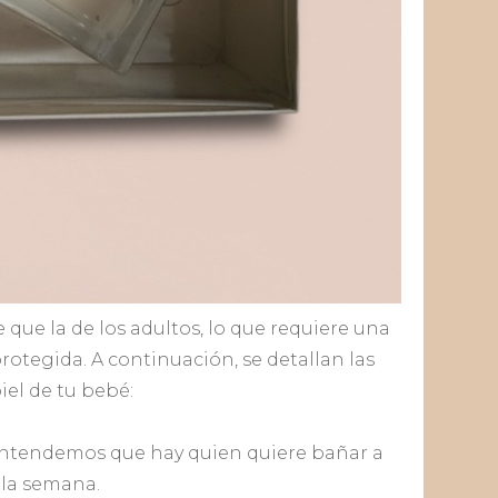
 que la de los adultos, lo que requiere una
otegida. A continuación, se detallan las
el de tu bebé:
. Entendemos que hay quien quiere bañar a
 la semana.