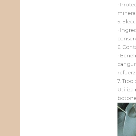
• Prote
mineral
5. Elec
• Ingre
conserv
6. Cont
• Benef
canguro
refuerz
7. Tipo
Utiliza
botones