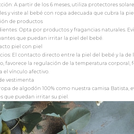
cción: A partir de los 6 meses, utiliza protectores solar
es y viste al bebé con ropa adecuada que cubra la piel
ción de productos
dientes: Opta por productos y fragancias naturales. E
antes que puedan irritar la piel del bebé.
acto piel con piel
icios: El contacto directo entre la piel del bebé y la
, favorece la regulación de la temperatura corporal, 
a el vínculo afectivo.
 de vestimenta
 ropa de algodón 100% como nuestra camisa Batista, evi
 que puedan irritar su piel.