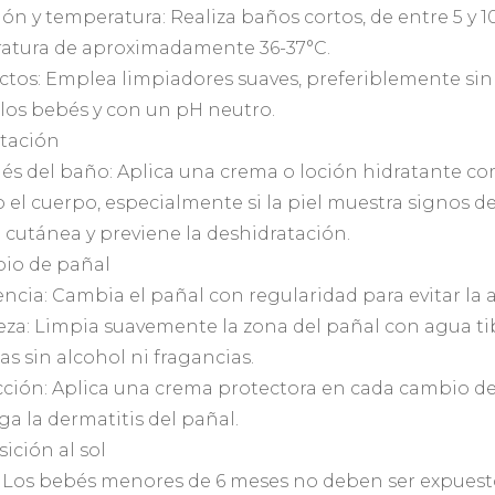
ión y temperatura: Realiza baños cortos, de entre 5 y 
atura de aproximadamente 36-37°C.
ctos: Emplea limpiadores suaves, preferiblemente sin
 los bebés y con un pH neutro.
atación
ués del baño: Aplica una crema o loción hidratante 
 el cuerpo, especialmente si la piel muestra signos 
 cutánea y previene la deshidratación.
bio de pañal
encia: Cambia el pañal con regularidad para evitar la
eza: Limpia suavemente la zona del pañal con agua tibi
 sin alcohol ni fragancias.
cción: Aplica una crema protectora en cada cambio de
a la dermatitis del pañal.
sición al sol
r: Los bebés menores de 6 meses no deben ser expuesto