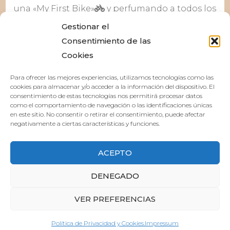
una «My First Bike»
y perfumando a todos los
niños y niñas en nuestro Stand
Gestionar el
¡Deseamos volver a participar y encontrarnos
Consentimiento de las
con todos vosotros muy pronto!
Cookies
Puedes ver más fotos en nuestro Instagram
Para ofrecer las mejores experiencias, utilizamos tecnologías como las
@fiumedargento
cookies para almacenar y/o acceder a la información del dispositivo. El
¡Muchas gracias y hasta la próxima!
consentimiento de estas tecnologías nos permitirá procesar datos
como el comportamiento de navegación o las identificaciones únicas
en este sitio. No consentir o retirar el consentimiento, puede afectar
negativamente a ciertas características y funciones.
ACEPTO
DENEGADO
© Copyright 2026
. Todos los derechos
VER PREFERENCIAS
reservados
Blossom Fashion | Desarrollado por
Blossom Themes
.Funciona con
WordPress
.
Política de Privacidad y Cookies.
Política de Privacidad y Cookies.
Impressum