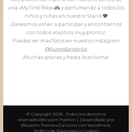
una «My First Bike»
y perfumando a todos los
niños y niñas en nuestro Stand
¡Deseamos volver a participar y encontrarnos
con todos vosotros muy pronto!
Puedes ver más fotos en nuestro Instagram
@fiumedargento
¡Muchas gracias y hasta la próxima!
© Copyright 2026
. Todos los derechos
reservados
Blossom Fashion | Desarrollado por
Blossom Themes
.Funciona con
WordPress
.
Política de Privacidad y Cookies.