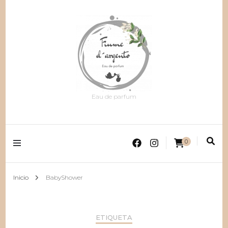
Eau de parfum
0
Inicio
BabyShower
ETIQUETA