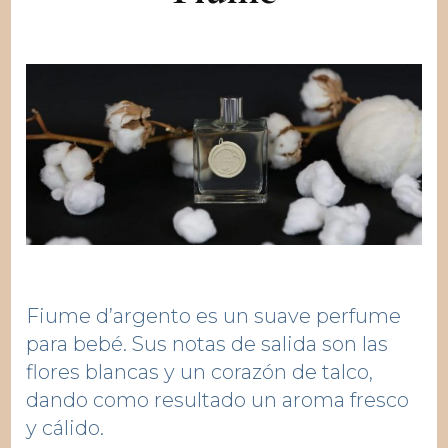
Fiume d’argento es un suave perfume
para bebé. Sus notas de salida son las
flores blancas y un corazón de talco,
dando como resultado un aroma fresco
y cálido.